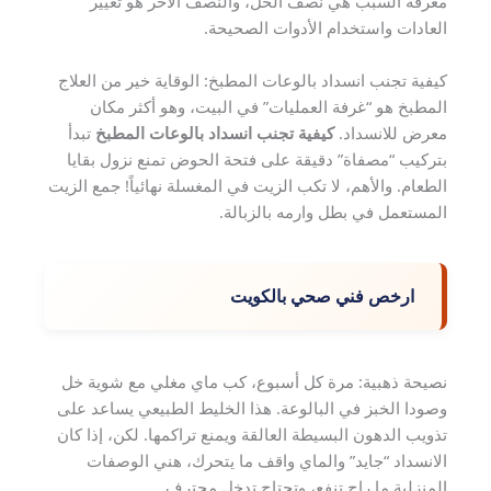
معرفة السبب هي نصف الحل، والنصف الآخر هو تغيير
العادات واستخدام الأدوات الصحيحة.
كيفية تجنب انسداد بالوعات المطبخ: الوقاية خير من العلاج
المطبخ هو “غرفة العمليات” في البيت، وهو أكثر مكان
معرض للانسداد.
كيفية تجنب انسداد بالوعات المطبخ
تبدأ
بتركيب “مصفاة” دقيقة على فتحة الحوض تمنع نزول بقايا
الطعام. والأهم، لا تكب الزيت في المغسلة نهائياً! جمع الزيت
المستعمل في بطل وارمه بالزبالة.
ارخص فني صحي بالكويت
نصيحة ذهبية: مرة كل أسبوع، كب ماي مغلي مع شوية خل
وصودا الخبز في البالوعة. هذا الخليط الطبيعي يساعد على
تذويب الدهون البسيطة العالقة ويمنع تراكمها. لكن، إذا كان
الانسداد “جايد” والماي واقف ما يتحرك، هني الوصفات
المنزلية ما راح تنفع، وتحتاج تدخل محترف.