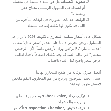
صعوبة الانسداد:
هل هو انسداد بسيط في مغسلة،
أم انسداد في المنهول الرئيسي يحتاج حفر
وتنظيف؟
الوقت:
خدمات الطوارئ في أوقات متأخرة من
الليل قد تكون لها تكلفة إضافية بسيطة.
بشكل عام،
أسعار تسليك المجاري بالكويت 2026
لا تزال في
المتناول، ونحن نحرص دائماً على تقديم “سعر عادل” مقابل
“خدمة ممتازة”. لا تركض وراء الأرخص دائماً، لأن “الرخيص
مخيس” في عالم السباكة وقد يكلفك أضعافاً لاحقاً. اطلب
عرض سعر واضح قبل البدء بالعمل.
أفضل طرق الوقاية من طفح المجاري نهائياً
عشان نختم الموضوع ونرتاح من هم المجاري، إليكم ملخص
لأفضل طرق الوقاية:
تركيب رداد (Check Valve):
يمنع رجوع الماي
والريحة والحشرات.
غرفة تفتيش (Inspection Chamber):
تأكد من