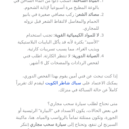
المياه الساخنة:
اسكب دلواً من الماء الساخن في
بالوعة المطبخ مرة أسبوعياً لإذابة الشحوم.
مصائد الشعر:
ركب مصافي صغيرة في بانيو
الحمام والمغاسل لالتقاط الشعر قبل نزوله
للمجاري.
لا للمواد الكيميائية القوية:
تجنب استخدام
“الأسيد” بكثرة لأنه قد يأكل البايبات البلاستيكية
ويذيب الغراء، مما يسبب تسريبات كارثية.
الصيانة الدورية:
لا تنتظر الكارثة. اطلب فني
لفحص الردادات والمضخات كل 6 أشهر.
إذا كنت تبحث عن فني أمين يقوم بهذا الفحص الدوري،
يمكنك الاعتماد على
سباك شاطر الكويت
ليقدم لك تقريراً
كاملاً عن حالة السباكة في منزلك.
متى تحتاج لطلب سيارة سحب مجاري؟
في بعض الحالات، يكون الانسداد في “البيارة” الرئيسية أو
الجورة، وتكون ممتلئة تماماً بالرواسب والمياه. هنا، ماكينة
السبرنج لن تنفع، وتحتاج إلى
سيارة سحب مجاري
(تنكر