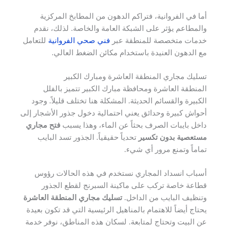
أما في الفروانية، فتراكم الدهون من المطابخ المركزية
والمطاعم يؤثر على الشبكة العامة والخاصة. لذلك، نقدم
خدمات متخصصة للمنطقة عبر
فني صحي الفروانية
للتعامل
مع الدهون العنيدة باستخدام مكائن الضغط العالي.
تسليك مجاري المنطقة العاشرة ومبارك الكبير
المنطقة العاشرة ومحافظة مبارك الكبير تتميز بالفلل
الكبيرة والقسائم الحديثة. المشكلة هنا تختلف قليلاً. وجود
أحواش كبيرة وحدائق يعني احتمالية دخول جذور الأشجار إلى
داخل بايبات الصرف بحثاً عن الماء، وهذا يسبب
فتح مجاري
مستعصية بدون تكسير
تحدياً حقيقياً. الجذور تسد البايب
تماماً وتمنع مرور أي شيء.
أسباب انسداد المجاري نستخدم في هذه الحالات رؤوس
قطاعة خاصة تركب على ماكينة السبرنج لقطع الجذور
وتنظيف البايب من الداخل.
تسليك مجاري المنطقة العاشرة
يحتاج أيضاً للاهتمام بالمناهيل الرئيسية التي قد تكون بعيدة
عن البيت وتحتاج لمتابعة. لسكان هذه المناطق، نوفر خدمة