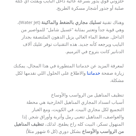
حلزوني قوي يدور بسرعة عالية داخل البايب ويفتت أي كتلة
صلبة أو جذور أشجار مسكرة الطريج.
وهناك تقنية
تسليك مجاري بالضغط والماكينة
(Water Jet)،
وهي قوية جداً وتعتبر بمثابة “غسيل شامل” للمواصير من
الداخل. ضغط الماء العالي يزيل الدهون الملتصقة بجدار
البايب ويرجعه كأنه جديد. هذه التقنيات توفر عليك آلاف
الدنانير كانت بتروح في الترميم.
لمعرفة المزيد عن خدماتنا المتطورة في هذا المجال، يمكنك
زيارة صفحة
خدماتنا
والاطلاع على الحلول اللي نقدمها لكل
مشكلة.
تنظيف المناهيل من الرواسب والأوساخ
أسباب انسداد المجاري المناهيل الخارجية هي محطة
التجميع لكل مجاري البيت. في الكويت، ومع الغبار
والعواصف، المناهيل تتعبى رمل وأتربة وأوراق شجر. إذا
المنهول تسكر، البيت كله راح يطفح. لذلك،
تنظيف المناهيل
من الرواسب والأوساخ
بشكل دوري (كل 6 شهور مثلاً)