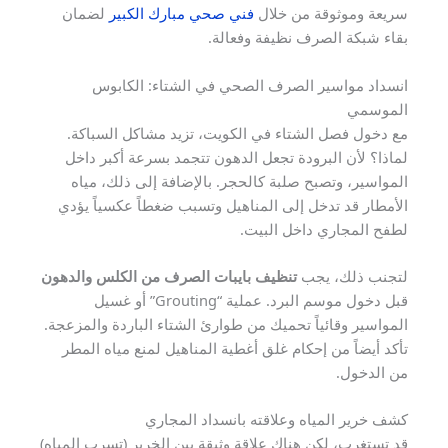
سريعة وموثوقة من خلال
فني صحي مبارك الكبير
لضمان
بقاء شبكة الصرف نظيفة وفعالة.
انسداد مواسير الصرف الصحي في الشتاء: الكابوس
الموسمي
مع دخول فصل الشتاء في الكويت، تزيد مشاكل السباكة.
لماذا؟ لأن البرودة تجعل الدهون تتجمد بسرعة أكبر داخل
المواسير، وتصبح صلبة كالحجر. بالإضافة إلى ذلك، مياه
الأمطار قد تدخل إلى المناهيل وتسبب ضغطاً عكسياً يؤدي
لطفح المجاري داخل البيت.
لتجنب ذلك، يجب
تنظيف بايبات الصرف من الكلس والدهون
قبل دخول موسم البرد. عملية “Grouting” أو غسيل
المواسير وقائياً تحميك من طوارئ الشتاء الباردة والمزعجة.
تأكد أيضاً من إحكام غلق أغطية المناهيل لمنع مياه المطر
من الدخول.
كشف خرير المياه وعلاقته بانسداد المجاري
قد تستغرب، لكن هناك علاقة وثيقة بين الخرير (تسرب المياه)