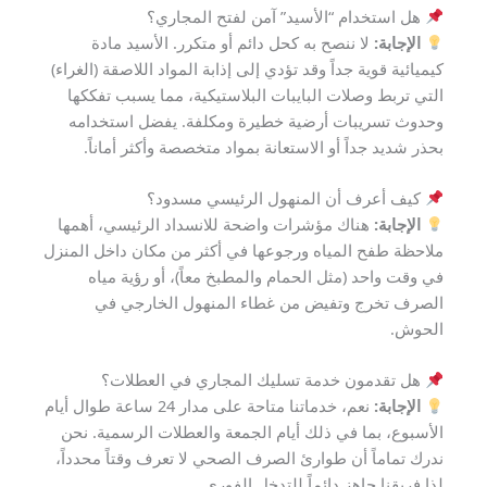
هل استخدام “الأسيد” آمن لفتح المجاري؟
الإجابة:
لا ننصح به كحل دائم أو متكرر. الأسيد مادة
كيميائية قوية جداً وقد تؤدي إلى إذابة المواد اللاصقة (الغراء)
التي تربط وصلات البايبات البلاستيكية، مما يسبب تفككها
وحدوث تسريبات أرضية خطيرة ومكلفة. يفضل استخدامه
بحذر شديد جداً أو الاستعانة بمواد متخصصة وأكثر أماناً.
كيف أعرف أن المنهول الرئيسي مسدود؟
الإجابة:
هناك مؤشرات واضحة للانسداد الرئيسي، أهمها
ملاحظة طفح المياه ورجوعها في أكثر من مكان داخل المنزل
في وقت واحد (مثل الحمام والمطبخ معاً)، أو رؤية مياه
الصرف تخرج وتفيض من غطاء المنهول الخارجي في
الحوش.
هل تقدمون خدمة تسليك المجاري في العطلات؟
الإجابة:
نعم، خدماتنا متاحة على مدار 24 ساعة طوال أيام
الأسبوع، بما في ذلك أيام الجمعة والعطلات الرسمية. نحن
ندرك تماماً أن طوارئ الصرف الصحي لا تعرف وقتاً محدداً،
لذا فريقنا جاهز دائماً للتدخل الفوري.