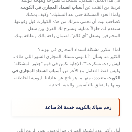
في هذا الدليل الشامل، سنتحدث بصراحة وبلهجة كويتية
قريبة من القلب عن
أسباب انسداد المجاري في الكويت
،
ولماذا تعود المشكلة حتى بعد التسليك؟ وكيف يمكنك
كصاحب بيت أن تحمي منزلك من هذه الكوارث قبل وقوعها.
سنقدم لك حلولاً عملية، ونشرح لك الفرق بين شغل
المحترفين وشغل “أي كلام”، لضمان راحة بالك ونظافة بيتك.
لماذا تتكرر مشكلة انسداد المجاري في بيوتنا؟
الكثير منا يسأل: “أنا توني مسلك المجاري الشهر اللي طاف،
ليش ردت تسكرت؟”. الإجابة تكمن في فهم “جذور المشكلة”
وليس فقط التعامل مع الأعراض.
أسباب انسداد المجاري في
الكويت
متعددة، منها ما هو ناتج عن عاداتنا اليومية الخاطئة،
ومنها ما يتعلق بالتأسيس والبنية التحتية.
رقم سباك بالكويت خدمة 24 ساعة
أول وأكبر عدو لشبكة الصرف هو الدهون. نعم، الزيت اللي