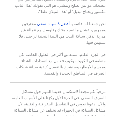
ينصحك، مو بس يصلح ويمشي. هو اللي يقولك “هذا البايب
مكسور ويحتاج تبديل” أو “هذا الميلان غلط”.
نحن جمعنا لك قائمة بـ
أفضل 5 سباك صحي
محترفين
ومجربين، عشان ما تضيع وقتك وفلوسك مع عمالة غير
مدربة. تذكر، سباكة البيت هي البنية التحتية لراحتك، فلا
تستهين فيها.
في الجزء القادم، سنتعمق أكثر في الحلول الخاصة بكل
منطقة في الكويت، وكيف نتعامل مع انسدادات الشتاء
وموسم الأمطار، وسنشرح بالتفصيل كيفية صيانة شبكات
الصرف في المناطق الجديدة والقديمة.
مرحباً بكم مجدداً لاستكمال حديثنا المهم حول مشاكل
الصرف الصحي. في الجزء الأول ركزنا على الأسباب العامة،
والآن، دعونا نغوص في التفاصيل الجغرافية والتقنية، لأن
مشاكل السباكة في الجهراء قد تختلف عن مشاكل السباكة