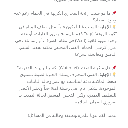
ما هو سبب رائحة المجاري الكريهة في الحمام رغم عدم
وجود انسداد؟
الإجابة:
السبب غالباً يكون فنياً، مثل جفاف المياه في
“كوع الريحة” (S-Trap) مما يسمح بمرور الغازات، أو عدم
وجود تهوية كافية (Vent) في نظام الصرف، أو ربما تلف في
عازل كرسي الحمام. الفني المختص يمكنه تحديد السبب
الدقيق ومعالجته بسرعة.
هل ماكينة الضغط (Water Jet) تكسر البايبات القديمة؟
الإجابة:
الفني المحترف يمتلك الخبرة لضبط مستوى
ضغط الماكينة بدقة ليتناسب مع عمر وحالة البايبات
الموجودة. بشكل عام، هي وسيلة آمنة جداً وتعتبر الأفضل
للتنظيف العميق، ولكن الفحص المسبق لحالة التمديدات
ضروري لضمان السلامة.
نتمنى لكم بيوتاً عامرة ونظيفة وخالية من المشاكل!