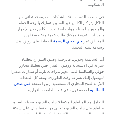
المسكونة.
في منطقة الدسمة مثلاً، الشبكات القديمة قد تعاني من
التآكل وتراكم الكلس عبر السنين.
تسليك بالوعة الحمام
والمطبخ
هنا يحتاج مواد خاصة تذيب الكلس دون الإضرار
بالبايبات القديمة. يمكنك طلب خدمة متخصصة لهذه
المناطق عبر
فني صحي الدسمة
للحفاظ على رونق بيتك
وسلامة بنيته التحتية.
أما السالمية وحولي، فالزحمة وضيق الشوارع يتطلبان
سرعة في الاستجابة ووصول الفني.
فني تسليك مجاري
حولي والسالمية
لدينا مجهز بدراجات نارية أو سيارات صغيرة
للوصول إليك بسرعة وقت الطوارئ، ومعه كل المعدات
اللازمة لفتح المجاري المستعصية. زوروا صفحة
فني صحي
السالمية
لخدمة فورية في قلب العاصمة التجارية.
التعامل مع المناطق المكتظة: جليب الشيوخ وصباح السالم
مناطق مثل جليب الشيوخ تعاني من ضغط هائل على شبكة
الصرف الصحي بسبب الكثافة السكانية. الطفح هناك شبه