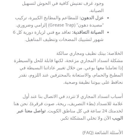
وجود غرف تفتيش كافية في الحوش لتسهيل
الصيانة.
عزل الدهون:
للمطاعم والمطابخ الكبيرة، تركيب
“مصيدة دهون” (Grease Trap) إلزامي وضروري.
الصيانة التعاقدية:
تعاقد مع فني لزيارة دورية كل 6
شهور لتشييك المضخات وتنظيف المناهيل.
الخلاصة: بيتك نظيف ومجاري سالكة
مشكلة انسداد المجاري مزعجة، لكنها قابلة للحل والسيطرة
إذا تعاملنا معها بوعي. من خلال تغيير عاداتنا البسيطة في
المطبخ والحمام، والاستعانة بالمحترفين عند اللزوم، نقدر
نحافظ على بيوتنا نظيفة وصحية.
أسباب انسداد المجاري لا تتردد في الاتصال بنا عند أول
علامة للانسداد (بطء التصريف، ريحة، صوت قرقرة). نحن هنا
لخدمتك 24 ساعة في كل مناطق الكويت.
تواصل معنا عبر
الويب
الآن ولا تخلي المشكلة تكبر.
الأسئلة الشائعة (FAQ)