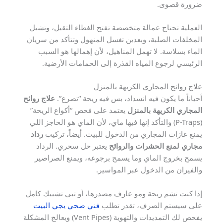
ضرورة قصوى.
العملية تحتاج عمالة متخصصة تفتح الغطاء الثقيل، وتشيل
المخلفات الصلبة، وبعدين تغسل المنهول وتتأكد من سريان
الماء بسلاسة. لا تهمل المناهيل، لأن إهمالها هو السبب
الرئيسي لرجوع المياه القذرة إلى الحمامات الأرضية.
علاج روائح المجاري الكريهة بالمنزل
أحياناً ما يكون فيه انسداد، بس فيه ريحة “تصرع”.
علاج روائح
المجاري الكريهة بالمنزل
يعتمد على فحص “أكواع الريحة”
(P-Traps) والتأكد إنها فيها ماي، لأن الماي هو الحاجز اللي
يمنع غازات المجاري من الدخول للبيت. أيضاً، تركيب
رداد
مجاري لمنع الحشرات والروائح
يعتبر حل سحري. الرداد
يسمح بخروج الماي وما يسمح برجوعه، ويمنع الصراصير
والفيران من الدخول عبر المواسير.
إذا كنت تشم ريحة ومو عارف مصدرها، أو تبي تشييك كامل
على سيستم الصرف، تقدر تطلب
فني صحي يجي البيت
يفحص لك التمديدات والتهوية (Vent Pipes) ويعالج المشكلة