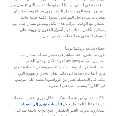
نستخدمه في القلي، وبقايا المرق، والشحوم اللي تنغسل من
الصحون. هذه المواد تدخل البايب وهي سائلة وساخنة، لكن
بمجرد ما تبرد داخل المواسير، تتحول لكتلة صلبة تشبه
الصخر. مع الوقت، تتراكم هذه الكتل وتضيق مسار الماء لين
يتسكر بالكامل. لذلك، فهم
أضرار الدهون والزيوت على
الصرف الصحي
هو الخطوة الأولى للحل.
أخطاء شائعة نرتكبها يومياً
بدون ما نحس، احنا نساهم في تدمير سباكة بيتنا. رمي
المناديل المبللة (Wipes)، أعواد الأذن، وحتى الشعر
المتساقط في البالوعات، كلها تتجمع وتشكل “سدادة” تمنع
مرور الماء. بالإضافة إلى ذلك، بقايا الشاي والقهوة اللي
تنكب في المغسلة تعتبر من الرواسب الثقيلة اللي تترسب
في “الكوع” وتسبب بطء في التصريف.
إذا كنت تعاني من هذه المشكلة بشكل دوري، فنحن ننصحك
بقراءة مقالنا المفصل حول
8 أسباب تؤدي إلى انسداد
المجاري، لتعرف العدو الحقيقي الذي يواجه شبكة منزلك.