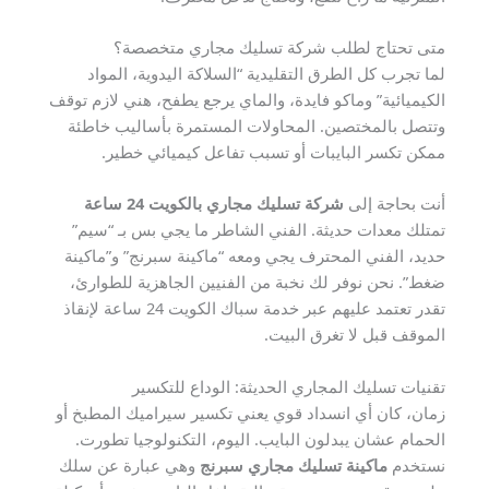
متى تحتاج لطلب شركة تسليك مجاري متخصصة؟
لما تجرب كل الطرق التقليدية “السلاكة اليدوية، المواد
الكيميائية” وماكو فايدة، والماي يرجع يطفح، هني لازم توقف
وتتصل بالمختصين. المحاولات المستمرة بأساليب خاطئة
ممكن تكسر البايبات أو تسبب تفاعل كيميائي خطير.
أنت بحاجة إلى
شركة تسليك مجاري بالكويت 24 ساعة
تمتلك معدات حديثة. الفني الشاطر ما يجي بس بـ “سيم”
حديد، الفني المحترف يجي ومعه “ماكينة سبرنج” و”ماكينة
ضغط”. نحن نوفر لك نخبة من الفنيين الجاهزية للطوارئ،
تقدر تعتمد عليهم عبر خدمة سباك الكويت 24 ساعة لإنقاذ
الموقف قبل لا تغرق البيت.
تقنيات تسليك المجاري الحديثة: الوداع للتكسير
زمان، كان أي انسداد قوي يعني تكسير سيراميك المطبخ أو
الحمام عشان يبدلون البايب. اليوم، التكنولوجيا تطورت.
نستخدم
ماكينة تسليك مجاري سبرنج
وهي عبارة عن سلك