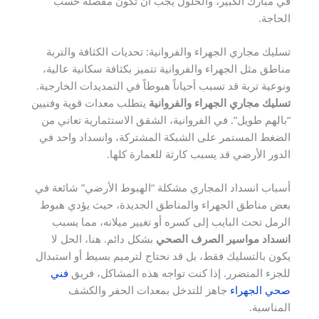
في مبارك الكبير، والحلول يجب أن تكون مفصلة حسب
الحاجة.
تسليك مجاري الجهراء والفروانية: تحديات الكثافة والتربة
مناطق مثل الجهراء والفروانية تتميز بكثافة سكانية عالية،
ونوعية تربة قد تسبب أحياناً هبوطاً في التمديدات الخارجية.
تسليك مجاري الجهراء والفروانية
يتطلب معدات قوية وفنيين
“بالهم طويل”. في الفروانية، الشقق الاستثمارية تعاني من
الضغط المستمر على الشبكة المشتركة، وانسداد واحد في
الدور الأرضي قد يسبب كارثة للعمارة كلها.
أسباب انسداد المجاري مشكلة “الهبوط الأرضي” شائعة في
بعض مناطق الجهراء والمناطق الجديدة، حيث يؤدي هبوط
الرمل تحت البايب إلى كسره أو تغيير ميلانه، مما يسبب
انسداد مواسير الصرف الصحي
بشكل دائم. هنا، الحل لا
يكون بالتسليك فقط، بل قد نحتاج لترميم بسيط أو استبدال
للجزء المتضرر. إذا كنت تواجه هذه المشاكل، فريق
فني
صحي الجهراء
جاهز للتدخل بمعدات الحفر والكشف
المناسبة.