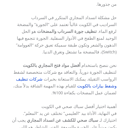
من جذورها.
حل مشكلة انسداد المجاري المتكرر في السرداب
السراديب في الكويت غالباً تعتمد على “الجورة” والمضخة
لرفع الماء.
تنظيف جورة السرداب والمضخات
هو الحل
الوحيد لمنع الطفح في الأدوار السفلية. الجورة تتجمع فيها
الدهون والشعر وتكون طبقة سميكة تعيق حركة “العووامة”
(Switch)، فالمضخة ما تشتغل وتغرق الدنيا.
نحن ننصح باستخدام
أفضل مواد فتح المجاري بالكويت
لتنظيف الجورة دورياً، والتعاقد مع شركات متخصصة لشفط
الرواسب الثقيلة. يمكنك الاستعانة بخبرات
شركات تنظيف
وشفط بيارات بالكويت
للقيام بهذه المهمة الشاقة بدلاً منك،
لضمان عمل المضخات بكفاءة 100%.
أهمية اختيار أفضل سباك صحي في الكويت
في النهاية، الأداة بيد “العليمي” تختلف عن يد “المعلم”.
اختيارك لـ
سباك صحي للكشف عن انسداد المجاري
يجب أن
يكون مبنياً على الخبرة والسمعة. الفني الشاطر هو اللي