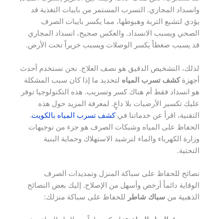
وانسداد المجاري. التسرب المستمر من بايبات التغذية قد
يؤدي لتشبع التربة وهبوطها، مما يكسر بايبات الصرف
الصحي ويسبب الانسداد. والعكس صحيح، انسداد المجاري
قد يسبب ضغطاً يكسر الوصلات ويسبب خريراً تحت الأرض.
لذلك، التشخيص الدقيق هو نصف العلاج. نحن نستخدم أحدث
أجهزة
كشف تسرب المياه
لتحديد ما إذا كان سبب المشكلة
هو انسداد فقط أم هناك كسر وتسريب. هذه التكنولوجيا توفر
عليك تكسير الأرضيات بلا داعٍ. لمعرفة المزيد حول هذه
التقنية، اقرأ عن خدماتنا في
كشف تسرب المياه بالكويت
.
الحفاظ على المياه وشبكات الصرف هو جزء من توجيهات
وزارة الكهرباء والماء لترشيد الاستهلاك وحماية البنية
التحتية.
نصائح للحفاظ على سباكة المنزل وتمديدات الصرف
الوقاية دائماً أرخص وأسهل من الإصلاح. إليك بعض النصائح
الذهبية من
سباك شاطر
للحفاظ على سباكة منزلك: