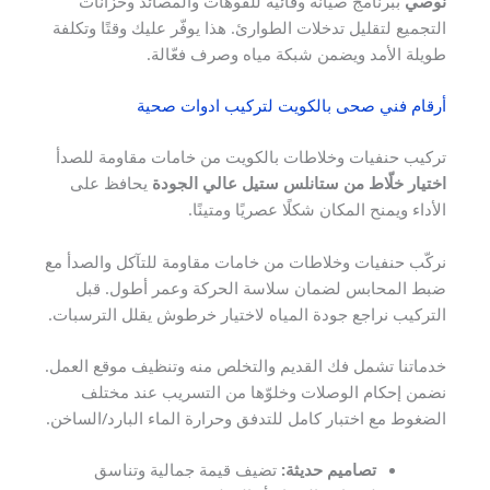
نوصي
ببرنامج صيانة وقائية للفوهات والمصائد وخزانات
التجميع لتقليل تدخلات الطوارئ. هذا يوفّر عليك وقتًا وتكلفة
طويلة الأمد ويضمن شبكة مياه وصرف فعّالة.
أرقام فني صحى بالكويت لتركيب ادوات صحية
تركيب حنفيات وخلاطات بالكويت من خامات مقاومة للصدأ
اختيار خلّاط من ستانلس ستيل عالي الجودة
يحافظ على
الأداء ويمنح المكان شكلًا عصريًا ومتينًا.
نركّب حنفيات وخلاطات من خامات مقاومة للتآكل والصدأ مع
ضبط المحابس لضمان سلاسة الحركة وعمر أطول. قبل
التركيب نراجع جودة المياه لاختيار خرطوش يقلل الترسبات.
خدماتنا تشمل فك القديم والتخلص منه وتنظيف موقع العمل.
نضمن إحكام الوصلات وخلوّها من التسريب عند مختلف
الضغوط مع اختبار كامل للتدفق وحرارة الماء البارد/الساخن.
تصاميم حديثة:
تضيف قيمة جمالية وتناسق