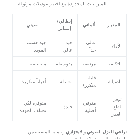
للميزانيات المحدودة مع اختيار موديلات موثوقة.
إيطالي/
المعيار
ألماني
صيني
إسباني
عالي
جيد-
جيد حسب
الأداء
جداً
عالي
الموديل
التكلفة
مرتفعة
متوسطة
منخفضة
قليلة
الصيانة
معتدلة
أحياناً متكررة
متكررة
توفر
متوفرة
متوفرة لكن
قطع
جيدة
أصلية
تختلف الجودة
الغيار
نراعي العزل الصوتي والاهتزازي
وحماية المضخة من