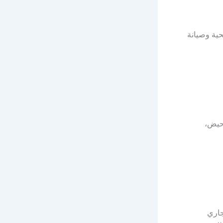
ية وصيانة
حيض،
جاري