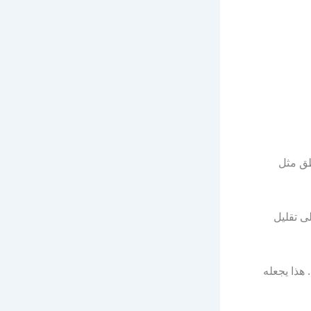
طق مثل
ى تقليل
هذا يجعله