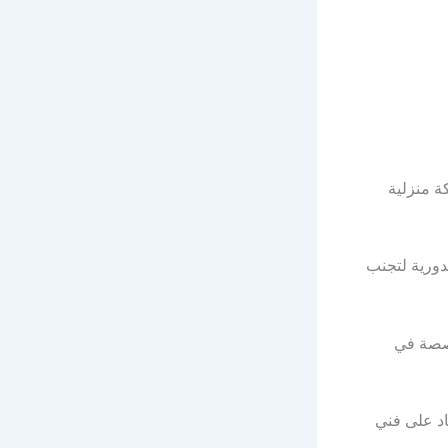
ة منزلية
ز أهمية الصيانة الدورية لتجنب
خصصة في
اد على فني