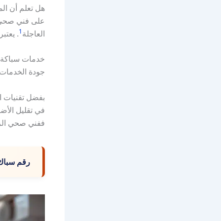
هل تعلم أن ال
على فني صحي ا
1
العاجلة
. يعتب
خدمات سباكة م
جودة الخدمات. 
بفضل تقنيات ا
في تقليل الأضر
ففني صحي الزه
رقم سباك با