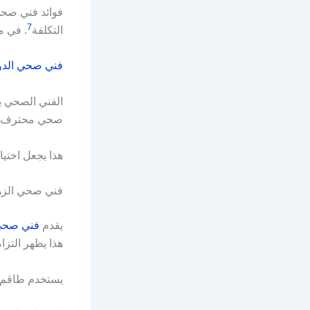
فوائد فني صحي
7
التكلفة
. في م
فني صحي الدو
الفني الصحي يج
صحي محترف يض
هذا يجعل اختيا
فني صحي الزه
يقدم
فني صحي
هذا يظهر التزا
يستخدم طاقم ا