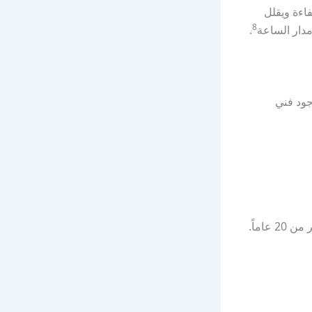
اءة ويقلل
8
مدار الساعة
.
جود فني
خدمات سباكة متنوعة لجميع مناطق الكويت. لديهم خبرة أكثر من 20 عاماً.