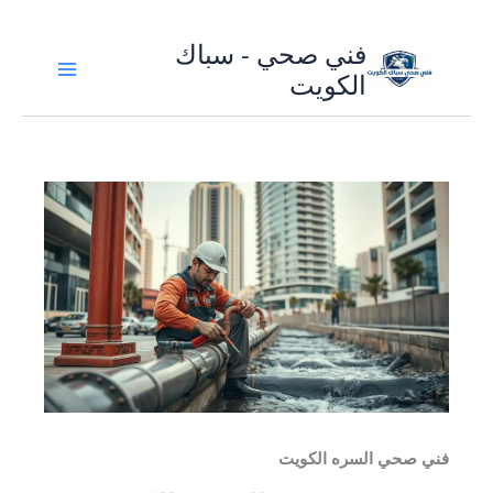
تخطي
فني صحي - سباك
إلى
الكويت
المحتوى
فني صحي السره الكويت