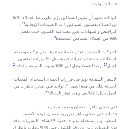
خدمات موثوقة.
البيانات تظهر أن تقييم السباكين يؤثر على رضا العملاء. 70%
23
من العملاء يفضلون السباكين ذات التقييمات الإيجابية
.
التراخيص والشهادات تعزز مصداقية الفنيين، حيث يفضل
23
80% من العملاء السباكين المعتمدة
.
الشركات المعتمدة تقدم خدمات متنوعة مثل تركيب وصيانة
السخانات. تستخدم تقنيات حديثة مثل الكاميرات لتحسين
24
24
العمل
. رضا العملاء يصل إلى 90% بسبب السرعة والدقة
.
الأسعار الشفافة تؤثر في قرارات العملاء. استخدام المعدات
25
الحديثة يقلل من مدة العمل
. تواجد فني صحي بالقرب من
23
العمل يقلل التكاليف ويزيد توفر السباك
.
فني صحي ماهر – ضمان وخدمة ممتازة
خدمات فني صحي ماهر ضرورية لضمان جودة الأنظمة
الصحية. يتم استخدام تقنيات حديثة لاكتشاف التسربات بدقة.
هذه التقنيات تزيد من دقة الكشف حتى 95% مقارنة بالطرق