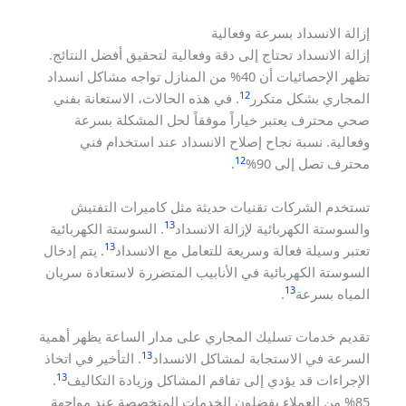
إزالة الانسداد بسرعة وفعالية
إزالة الانسداد تحتاج إلى دقة وفعالية لتحقيق أفضل النتائج.
تظهر الإحصائيات أن 40% من المنازل تواجه مشاكل انسداد
12
المجاري بشكل متكرر
. في هذه الحالات، الاستعانة بفني
صحي محترف يعتبر خياراً موفقاً لحل المشكلة بسرعة
وفعالية. نسبة نجاح إصلاح الانسداد عند استخدام فني
12
محترف تصل إلى 90%
.
تستخدم الشركات تقنيات حديثة مثل كاميرات التفتيش
13
والسوستة الكهربائية لإزالة الانسداد
. السوستة الكهربائية
13
تعتبر وسيلة فعالة وسريعة للتعامل مع الانسداد
. يتم إدخال
السوستة الكهربائية في الأنابيب المتضررة لاستعادة سريان
13
المياه بسرعة
.
تقديم خدمات تسليك المجاري على مدار الساعة يظهر أهمية
13
السرعة في الاستجابة لمشاكل الانسداد
. التأخير في اتخاذ
13
الإجراءات قد يؤدي إلى تفاقم المشاكل وزيادة التكاليف
.
85% من العملاء يفضلون الخدمات المتخصصة عند مواجهة