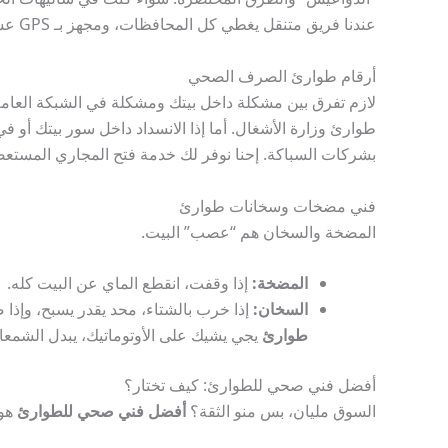
عندنا فريق متنقل يغطي كل المحافظات، ومجهز بـ GPS عشان يوصل لباب بيتك بدون ما يضيع ويتأخر عليك.
أرقام طوارئ الصرف الصحي
لازم تفرق بين مشكلة داخل بيتك ومشكلة في الشبكة العامة.
طوارئ وزارة الأشغال. أما إذا الانسداد داخل سور بيتك أو 
بشركات السباكة. إحنا نوفر لك خدمة فتح المجاري المستعصية داخ
فني مضخات وسخانات طوارئ
المضخة والسخان هم “عصب” البيت.
المضخة:
إذا وقفت، انقطع الماي عن البيت كله.
السخان:
إذا خرب بالشتاء، محد يقدر يسبح، وإذا 
طوارئ
يجي يشيك على الأوتوماتيك، يبدل الشمعا
أفضل فني صحي للطوارئ: كيف تختار؟
السوق مليان، بس منو الثقة؟
أفضل فني صحي للطوارئ
هو 