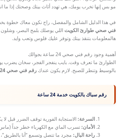
مو بس إنها تخرب يومك، هي تهدد أثاث بيتك وصحتك إذا ما ا
في هذا الدليل الشامل والمفصل، راح نكون معاك خطوة بخ
فني صحي طوارئ الكويت
اللي يوصلك بلمح البصر، وشلون تف
هالمعلومات بتنقذ بيتك وتوفر عليك فلوس وتعب وايد.
أهمية وجود رقم فني صحي 24 ساعة بجوالك
الطوارئ ما تعرف وقت. بايب ينفجر الفجر، سخان يضرب يوم 
بالوسيط وتنطر للصبح. لازم يكون عندك
رقم فني صحي 24 ساعة
رقم سباك بالكويت خدمة 24 ساعة
السرعة:
الاستجابة الفورية توقف الضرر قبل لا يك
الأمان:
تسرب الماي مع الكهرباء خطر جداً (ماس 
راحة البال:
مجرد ما تتصل وتسمع “أنا بالطريق”، 