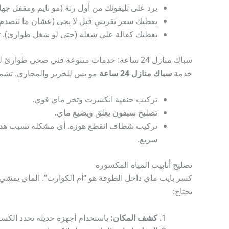
يرد على تليفونك من أول رنة (مو نايم ومقفل جهاز
يعطيك سعر تقريبي قبل لا يجي (عشان ما تنصدم)
يعطيك كفالة على شغله (حتى لو شغل طوارئ). تق
سباك منازل 24 ساعة: خدمات متنوعة فني صحي طوارئ لخدمة
خدمة
سباك منازل 24 ساعة
مو بس للخرير والمجاري. تشم
تركيب حنفية انكسرت وتخر ماي قوي.
تصليح سيفون يعلق ويضيع ماي.
تركيب شطاف انقطع هوزه. أي مشكلة تسبب هدر ل
سريع.
تصليح أنابيب المياه المكسورة
كسر بايب ماي داخل الطوفة هو “أم الكوارث”. الماي يمشي ب
يحتاج:
كشف المكان:
باستخدام أجهزة حديثة تحدد الكسر