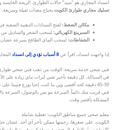
انسداد المجاري هو “سيد” حالات الطوارئ. الريحة الخايسة 
تسليك مجاري طوارئ الكويت
يحتاج معدات ثقيلة وسريعة.
مكائن الضغط:
لفتح السدادات الدهنية الصعبة في
السبرينغ الكهربائي:
لسحب الشعر والمناديل من ب
الشفاطات:
لسحب الماي الطافح بسرعة عشان ن
إذا واجهت انسداد، اقرأ عن
8 أسباب تؤدي إلى انسداد
المجاري
فني صحي خدمة سريعة: الوقت من ذهب فني صحي طوارئ
في السباكة، كل دقيقة تأخير تعني لترات ماي زيادة على الأ
30-45 دقيقة كحد أقصى وين ما كنت. إحنا نوزع فنيينا ع
فني قريب منك دائماً. السرعة مو بس بالوصول، السرعة بالإ
المشكلة بأقصر وقت.
معلم صحي جميع مناطق الكويت: تغطية شاملة
الكويت، على صغرها، زحمتها ممكن تأخر أي أحد. عشان ج
“الدواعيس” والطرق المختصرة. سواء كنت في شاليهات الخير