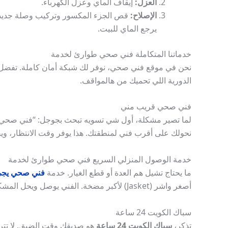
العزل:
إيقاف الماي وعزل الكهرباء.
الإصلاح:
قص الجزء المكسور وتركيب وصلة جديدة
يرجع الماي للبيت.
خدماتنا المتكاملة فني صحي طوارئ لخدمة
نحن في موقع فني صحي، نوفر لك شبكة أمان كاملة. تفضل 
الدورية اللي تحميك من هالمواقف.
فني صحي قريب مني
لما تصير مشكلة، أول شي تسويه تبحث بجوجل: “فني صحي قريب
نحولك على أقرب فني لمنطقتك. هذا يوفر وقت الانتظار، ويق
خدمة الوصول المنزلي السريع فني صحي طوارئ لخدمة
ما يحتاج تشيل هم العدة أو قطع الغيار. خدمة
فني صحي يجي
أصغر واشر (Jasket) لأكبر مضخة. الفني يوصل ويحل المشكلة ويمشي، وأنت مرتاح بمكانك.
سباك الكويت 24 ساعة
تذكر،
سباك الكويت 24 ساعة