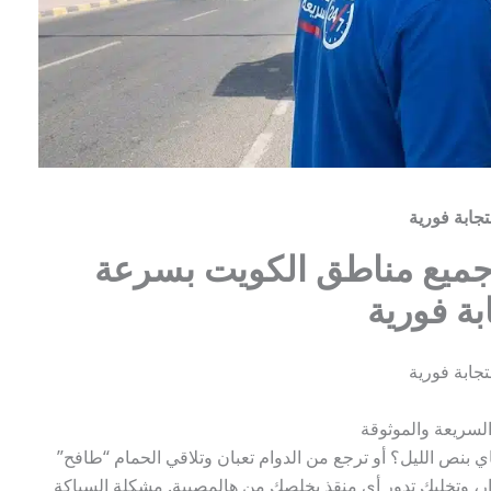
ابة فورية
ميع مناطق الكويت بسرعة
ة فورية
ابة فورية
بنص الليل؟ أو ترجع من الدوام تعبان وتلاقي الحمام “طافح”
ر، وتخليك تدور أي منقذ يخلصك من هالمصيبة. مشكلة السباكة