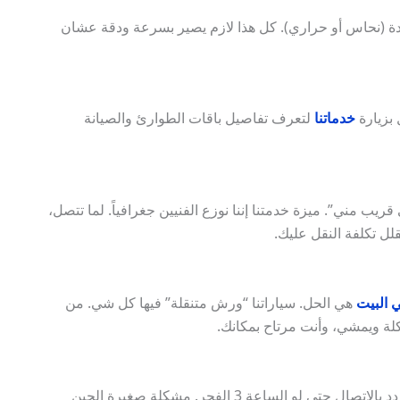
 (نحاس أو حراري). كل هذا لازم يصير بسرعة ودقة عشان
بزيارة
خدماتنا
لتعرف تفاصيل باقات الطوارئ والصيانة
 مني”. ميزة خدمتنا إننا نوزع الفنيين جغرافياً. لما تتصل،
لل تكلفة النقل عليك.
 البيت
هي الحل. سياراتنا “ورش متنقلة” فيها كل شي. من
هو صديقك وقت الضيق. لا تتردد بالاتصال حتى لو الساعة 3 الفجر. مشكلة صغيرة الحين