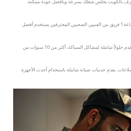
ف بالكويت يخلص شغلك بسرعة وبأفضل جودة ممكنة.
علمت أن السباكة في الكويت متاحة طوال اليوم، 24 ساعة؟ فريق من الفنيين الصحيين المحترفين يستخدم أفضل
خدمات السباكة ضرورية لكل من يعيش أو يعمل بالكويت. تقدم حلولاً شاملة لمشاكل السباكة. أكثر من 10 سنوات من
لاحات. يقدم خدمات صيانة شاملة باستخدام أحدث الأجهزة