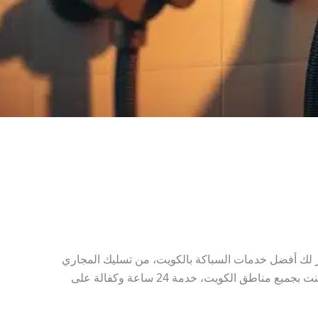
لك أفضل خدمات السباكة بالكويت، من تسليك المجاري
المستعصية بأحدث المكائن، لتركيب وصيانة المضخات، السخانات، والفلاتر المركزية. فنيين محترفين جاهزين يوصلون لك وين ما كنت بجميع مناطق الكويت، خدمة 24 ساعة وكفالة على