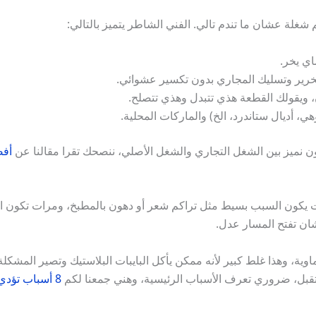
 شغلة عشان ما تندم تالي. الفني الشاطر يتميز بالتالي:
اي يخر.
رير وتسليك المجاري بدون تكسير عشوائي.
 ويقولك القطعة هذي تتبدل وهذي تتصلح.
، أديال ستاندرد، الخ) والماركات المحلية.
شلون نميز بين الشغل التجاري والشغل الأصلي، ننصحك تقرا مقالنا عن
أفضل 5 
ات يكون السبب بسيط مثل تراكم شعر أو دهون بالمطبخ، ومرات تكون ال
ن تفتح المسار عدل.
ية، وهذا غلط كبير لأنه ممكن يأكل البايبات البلاستيك وتصير المشكلة
قبل، ضروري تعرف الأسباب الرئيسية، وهني جمعنا لكم
8 أسباب تؤدي إلى انسداد