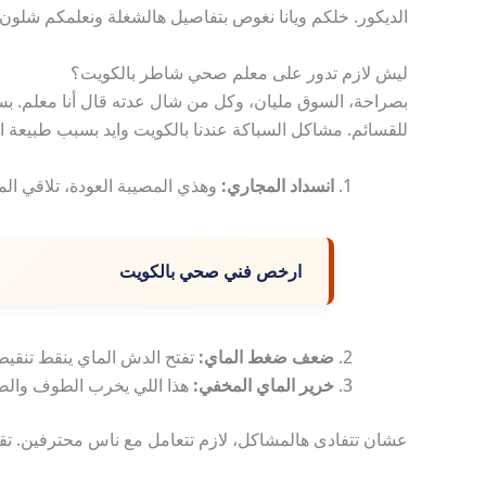
الديكور. خلكم ويانا نغوص بتفاصيل هالشغلة ونعلمكم شلون
ليش لازم تدور على معلم صحي شاطر بالكويت؟
بصراحة، السوق مليان، وكل من شال عدته قال أنا معلم. بس
للقسائم. مشاكل السباكة عندنا بالكويت وايد بسبب طبيعة ال
انسداد المجاري:
وهذي المصيبة العودة، تلاقي ال
ارخص فني صحي بالكويت
ضعف ضغط الماي:
تفتح الدش الماي ينقط تنقي
خرير الماي المخفي:
هذا اللي يخرب الطوف والصبغ
عشان تتفادى هالمشاكل، لازم تتعامل مع ناس محترفين. تق