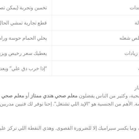
دات
تخمين وتجربة (يمكن تص
ة
قطع تجارية تمشي الحا
خلص شغله
يخلي الحمام حوسة وراه
زيادات
يعطيك سعر رخيص ويزيد
“إذا خرب دق علي” وبعدي
ز
لصحية، وكثير من الناس يفضلون
معلم صحي هندي ممتاز
أو
معلم صحي با
فسة. الأهم من الجنسية هو “الإيد اللي تشتغل”. إحنا نوفر لك فنيين 
ما يكسر سيراميك إلا للضرورة القصوى. وهذي النقطة اللي نركز عليها د