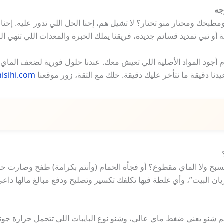
جه
مطبخك ومحتار منو تختار؟ لا تشيل هم، إحنا الحل اللي تدور عليه. إح
 أو تبي تمديد قسائم جديدة، فريقنا يملك الخبرة والمعدات اللي تنهي
ستخدم أجود المواد الأصلية اللي تعيش معك. عندنا حلول فورية لضعف ال
يدنا دقيقة ما نتأخر عليك دقيقة. خلك مع الثقة، زور موقعنا
nisihi.com/
تسبح ولا الماي مقطوع؟ أو فجأة الحمام (وأنتم بكرامة) طفح وصارت ح
يان البيت”، وأي غلطة فيها تكلفك تكسير وتصليح ودفع مبالغ مالها د
شنو يعني ضغط ماي عالي، وشنو نوع البايبات اللي تتحمل حرارة جونا