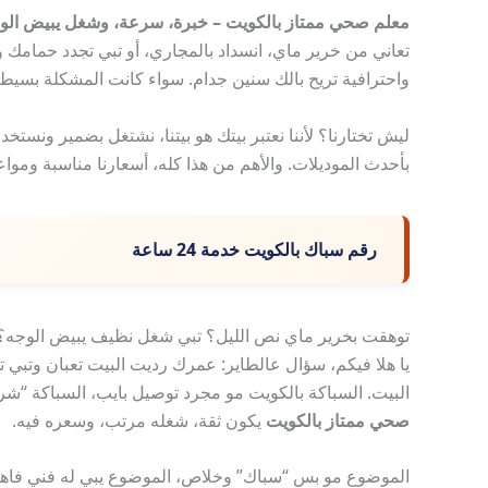
معلم صحي ممتاز بالكويت – خبرة، سرعة، وشغل يبيض الو
تعاني من خرير ماي، انسداد بالمجاري، أو تبي تجدد حمامك و
واحترافية تريح بالك سنين جدام. سواء كانت المشكلة بسيطة
ليش تختارنا؟ لأننا نعتبر بيتك هو بيتنا، نشتغل بضمير ون
بأحدث الموديلات. والأهم من هذا كله، أسعارنا مناسبة ومواع
رقم سباك بالكويت خدمة 24 ساعة
توهقت بخرير ماي نص الليل؟ تبي شغل نظيف يبيض الوجه؟
يا هلا فيكم، سؤال عالطاير: عمرك رديت البيت تعبان وتبي 
البيت. السباكة بالكويت مو مجرد توصيل بايب، السباكة “شر
صحي ممتاز بالكويت
يكون ثقة، شغله مرتب، وسعره فيه.
الموضوع مو بس “سباك” وخلاص، الموضوع يبي له فني فاهم 