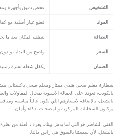
التشخيص
فحص دقيق بأجهزة ومع
المواد
قطع غيار أصلية مع كفال
النظافة
ينظف المكان بعد ما ي
السعر
واضح من البداية وبدون 
الضمان
يكفل شغله لفترة زمنية
شطارة معلم صحي هندي ممتاز ومعلم صحي باكستاني ممتا
بالكويت، تعودنا على العمالة الآسيوية بمجال المقاولات وا
بالشغل، بالإضافة لأسعارهم اللي تكون غالباً مناسبة ومنا
يركبون السخانات المركزية والمضخات بذكاء وأمان.
الفني الشاطر هو اللي لما يدش بيتك، يعرف العلة من نظرة، و
بالشغل، لأن سمعتنا بالسوق هي راس مالنا.