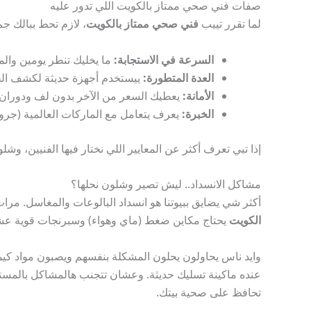
صفات فني صحي ممتاز بالكويت اللي تدور عليه
لما تقرر تييب
فني صحي ممتاز بالكويت
، لازم تحط ببالك جم
السرعة في الاستجابة:
ما يخليك تنطر يومين والم
العدة المتطورة:
ييستخدم أجهزة حديثة لكشف الخ
الأمانة:
يعطيك السعر من الآخر بدون لف ودوران،
الخبرة:
يعرف يتعامل مع الماركات العالمية (جروهي
إذا تبي تعرف أكثر عن المعايير اللي نختار فيها الفنيين، و
مشاكل الانسداد.. ليش تصير وشلون نحلها؟
أكثر شي يضايق ببيوتنا هو انسداد البالوعات والمغاسل. مر
الكويت
يحتاج مكاين ضغط (ماي وهواء) وسبرنجات قوية عشا
وايد ناس يحاولون يحلون المشكلة بنفسهم ويصبون مواد كيماو
عنده ماكينة تسليك حديثة. وعشان تتجنب هالمشاكل بالمست
تحافظ على صحية بيتك.