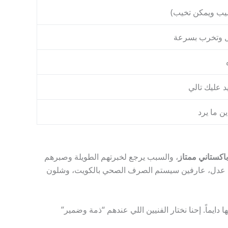
يب ويمكن تخيب)
ل وتخرب بسرعة
 عليك تالي
ن ما يرد
كستاني ممتاز
، والسبب يرجع لخبرتهم الطويلة وصبرهم
مدربين عدل، عارفين سيستم الصرف الصحي بالكويت، وشلون
ايماً. إحنا نختار الفنيين اللي عندهم “ذمة وضمير”