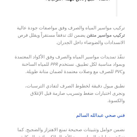
تركيب مواسير المياه والصرف وفق مواصفات جودة عالية
تركيب مواسير متقن
يضمن لك تدفقاً مستقراً ويقلل فرص
الانسدادات والضوضاء داخل الجدران.
ننفّذ تمديدات مواسير المياه والصرف وفق الأكواد المعتمدة
وبمواد مناسبة لكل تطبيق. نستخدم
PPR
للمياه الساخنة
و
PVC
للصرف مع وصلات معتمدة لضمان متانة طويلة.
نطبق ميول دقيقة لخطوط الصرف لتفادي الترسبات،
ونجرى اختبارات ضغط وتسريب صارمة قبل الإغلاق
والكسوة.
فني صحي عبدالله السالم
نضمن حوامل وتثبيتات صحيحة تمنع الاهتزاز والضجيج. كما
ننسّق مسارات المواسير مع الأعمال الكهربائية والهيكلية