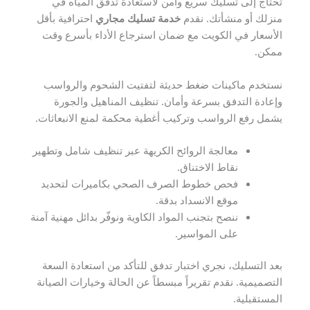
تحتاج إلى تسليك سريع وآمن لاستعادة تدفق المياه في
منزلك أو منشأتك. نقدم
خدمة تسليك مجاري
احترافية بأقل
الأسعار في الكويت مع ضمان استرجاع الأداء بأسرع وقت
ممكن.
نستخدم ماكينات ضغط حديثة لتفتيت الشحوم والرواسب
وإعادة التدفق بسرعة وأمان. تنظيف المناهيل والجورة
يشمل رفع الرواسب وتركيب أغطية محكمة لمنع الانبعاثات.
معالجة الروائح الكريهة عبر تنظيف شامل وتطهير
نقاط الاختناق.
فحص خطوط الصرف الصحي بكاميرات لتحديد
موقع الانسداد بدقة.
ننصح بتجنب المواد الكاوية ونوفّر بدائل مهنية آمنة
على المواسير.
بعد التسليك، نجري اختبار تدفق للتأكد من استعادة السعة
التصميمية. نقدم تقريراً مبسطاً عن الحالة وخيارات الصيانة
المستقبلية.