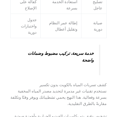
تصليح
استعادة الخدمة
كفالة على
عاجل
بسرعة
الإصلاح
جدول
صيانة
إطالة عمر النظام
واختبارات
دورية
وتقليل أعطال
دورية
خدمة سريعة، تركيب مضبوط وضمانات
واضحة
كشف تسربات المياه بالكويت بدون تكسير
نستخدم تقنيات غير مدمرة لتحديد مصدر المياه المخفية
بسرعة وفعالية. هذا النهج يحمي تشطيباتك ويوفر وقتًا وتكلفة
مقارنةً بالطرق التقليدية.
تشخيص دقيق
يتم بكاميرات الفيديو الحرارية وأجهزة صوتية