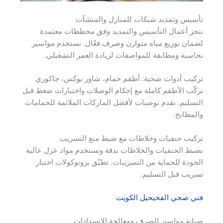
تأسيس وتمديد شبكات للمنازل والمنشآت
ننجز أعمال التأسيس والتمديد وفق مخططات معتمدة
لضمان توزيع مياه متوازن وصرف فعّال. نستخدم مواسير
نحاسية ومطابقة للمواصفات لزيادة العمر التشغيلي.
تركيب أدوات صحية: أطقم حمام، شاور بوكس، جاكوزي
نركّب الأطقم كاملة مع إحكام الوصلات واختبارات ضغط قبل
التسليم. نقدم توصيات لأفضل الماركات الملائمة للحمامات
والمطابخ.
تركيب حنفيات وخلاطات مع ضبط منع التسريب
نضبط الحنفيات والخلاطات بدقة ونستخدم مواد عزل عالية
الجودة للحماية من التسريبات. تطبّق بروتوكولات اختبار
تسريب قبل التسليم.
فني صحي الفحيحيل الكويت
صيانة مواسير الصرف ومعالجة الانسدادات