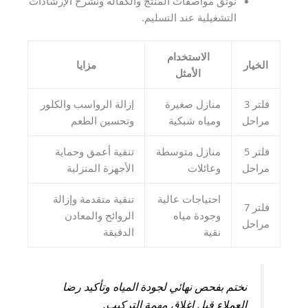
نوثق مواصفات المنتج والكفالة ونشرح الإرشادات
التشغيلية عند التسليم.
الاستخدام
الخيار
مزايا
الأمثل
فلتر 3
منازل صغيرة
إزالة الرواسب والكلور
مراحل
ومياه شبكية
وتحسين الطعم
فلتر 5
منازل متوسطة
تنقية أعمق وحماية
مراحل
وعائلات
الأجهزة المنزلية
احتياجات عالية
تنقية متقدمة وإزالة
فلتر 7
وجودة مياه
الروائح والمعادن
مراحل
نقية
الدقيقة
نختم بفحص نهائي لجودة المياه وتأكيد رضا
العملاء قبل إغلاق مهمة التركيب.